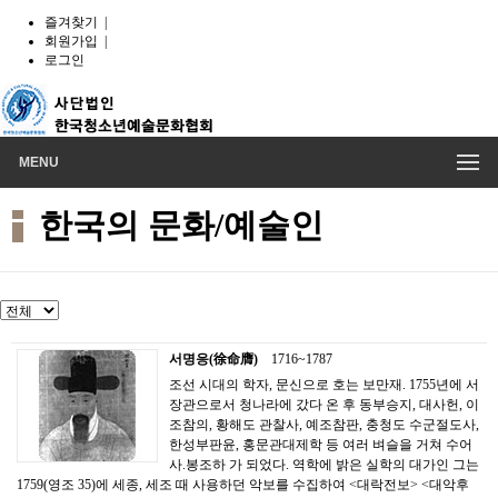
즐겨찾기
|
회원가입
|
로그인
MENU
한국의 문화/예술인
서명응(徐命膺)
1716~1787
조선 시대의 학자, 문신으로 호는 보만재. 1755년에 서
장관으로서 청나라에 갔다 온 후 동부승지, 대사헌, 이
조참의, 황해도 관찰사, 예조참판, 충청도 수군절도사,
한성부판윤, 홍문관대제학 등 여러 벼슬을 거쳐 수어
사.봉조하 가 되었다. 역학에 밝은 실학의 대가인 그는
1759(영조 35)에 세종, 세조 때 사용하던 악보를 수집하여 <대락전보> <대악후