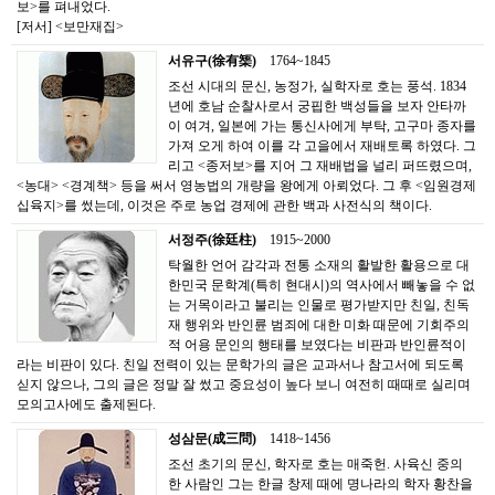
보>를 펴내었다.
[저서] <보만재집>
서유구(徐有榘)
1764~1845
조선 시대의 문신, 농정가, 실학자로 호는 풍석. 1834
년에 호남 순찰사로서 궁핍한 백성들을 보자 안타까
이 여겨, 일본에 가는 통신사에게 부탁, 고구마 종자를
가져 오게 하여 이를 각 고을에서 재배토록 하였다. 그
리고 <종저보>를 지어 그 재배법을 널리 퍼뜨렸으며,
<농대> <경계책> 등을 써서 영농법의 개량을 왕에게 아뢰었다. 그 후 <임원경제
십육지>를 썼는데, 이것은 주로 농업 경제에 관한 백과 사전식의 책이다.
서정주(徐廷柱)
1915~2000
탁월한 언어 감각과 전통 소재의 활발한 활용으로 대
한민국 문학계(특히 현대시)의 역사에서 빼놓을 수 없
는 거목이라고 불리는 인물로 평가받지만 친일, 친독
재 행위와 반인륜 범죄에 대한 미화 때문에 기회주의
적 어용 문인의 행태를 보였다는 비판과 반인륜적이
라는 비판이 있다. 친일 전력이 있는 문학가의 글은 교과서나 참고서에 되도록
싣지 않으나, 그의 글은 정말 잘 썼고 중요성이 높다 보니 여전히 때때로 실리며
모의고사에도 출제된다.
성삼문(成三問)
1418~1456
조선 초기의 문신, 학자로 호는 매죽헌. 사육신 중의
한 사람인 그는 한글 창제 때에 명나라의 학자 황찬을