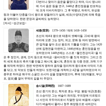
13번이나 찾아가 음운을 물었다고 하며, 다시 명나라
에 가서 음운 등을 연구, 1446년 훈민정음을 반포하는
데 크게 이바지하였다. 그 후 박팽년, 하위지, 유성원
등과 더불어 단종을 다시 왕으로 받들려다가 실패, 세조(수양대군)에 의해 죽음
을 당하였다. 한편 문장과 글씨에도 능하였다.
[저서] <성근보집>
세종(世宗)
1379~1450 / 재위 1418~1450
조선의 제4대 왕으로 태종의 셋째아들. 22세 때 왕의
자리에 오른 그는 정치, 외교, 문화 등 여러 방면에서
큰 업적을 쌓아 조선 왕조의 기틀을 다졌다. 그는 1420
년에 집현전을 마련하고, 1446년에는 훈민정음을 반
포하였으며 1449년에는 스스로 <월인천강지곡>을 지
은 후 정인지, 권제, 안지 등으로 하여금 <용비어천가>를 짓게 하였다. 그리고 친
히 세계 최초의 측우기를 만들고 해시계, 물시계, 혼천의 등 각종 천문, 과학 기구
를 제작케 하였다. 한편 박연에게 명하여 음악을 정리하게 함으로써 아악의 기초
를 닦고, 또 악보도 만들게 하였다. 또한 6진을 개척하고 4군을 설치하였으며 이
종무로 하여금 왜구의 소굴인 쓰시마 섬을 정벌하였으마, 후에 3포(제물포, 부산
포, 염포)를 열어 무역의 길을 터 주었다.
송시열(宋時烈)
1607~1689
조선 중기의 문신, 학자로 호는 우암. 봉림 대군(효종)
의 스승이던 그는 벼슬이 좌의정, 우의정에 이르렀으
나 서인의 우두머리로서 치열한 당파 싸움에 시달리
다가 벼슬에서 물러나 청주 화양동으로 내려갔다.